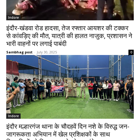
Indore
इंदौर-खंडवा रोड हादसा, तेज रफ्तार आयशर की टक्कर
से कांवड़िए की मौत, यात्री की हालत नाजुक, प्रशासन ने
भारी वाहनों पर लगाई पाबंदी
Sambhag post
-
July 30, 2025
0
Indore
इंदौर मल्हारगंज थाना के चौदहवें दिन नशे के विरुद्ध जन-
जागरूकता अभियान में खेल प्रशिक्षकों के साथ