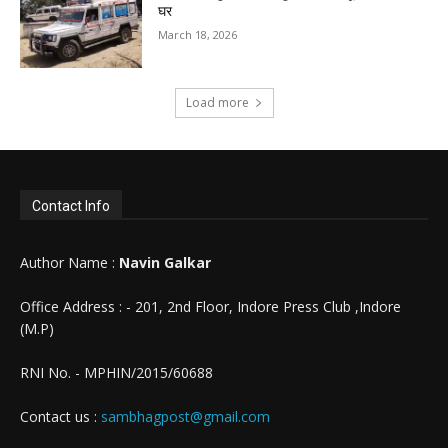
घर
March 18, 2026
Load more
Contact Info
Author Name :
Navin Galkar
Office Address : - 201, 2nd Floor, Indore Press Club ,Indore
(M.P)
RNI No. - MPHIN/2015/60688
Contact us :
sambhagpost@gmail.com