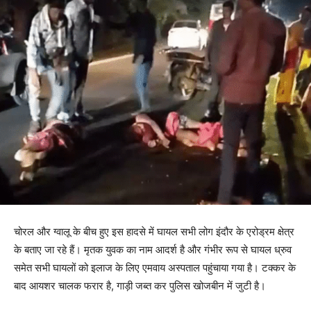
चोरल और ग्वालू के बीच हुए इस हादसे में घायल सभी लोग इंदौर के एरोड्रम क्षेत्र
के बताए जा रहे हैं। मृतक युवक का नाम आदर्श है और गंभीर रूप से घायल ध्रुव
समेत सभी घायलों को इलाज के लिए एमवाय अस्पताल पहुंचाया गया है। टक्कर के
बाद आयशर चालक फरार है, गाड़ी जब्त कर पुलिस खोजबीन में जुटी है।