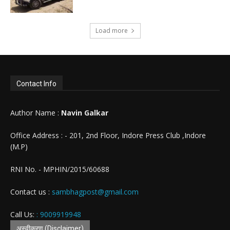
Load more
Contact Info
Author Name :
Navin Galkar
Office Address : - 201, 2nd Floor, Indore Press Club ,Indore
(M.P)
RNI No. - MPHIN/2015/60688
Contact us :
sambhagpost@gmail.com
Call Us:
: 9009919948
अस्वीकरण (Disclaimer)