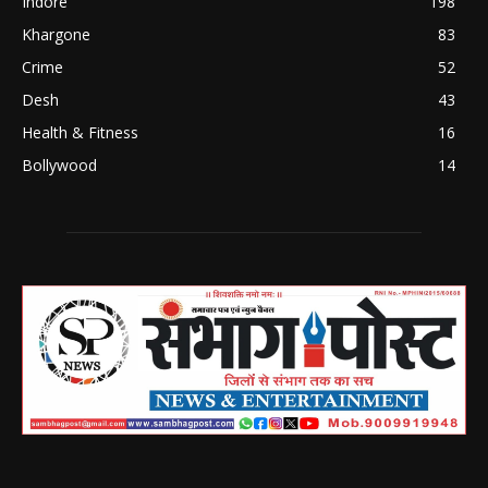
Indore
198
Khargone
83
Crime
52
Desh
43
Health & Fitness
16
Bollywood
14