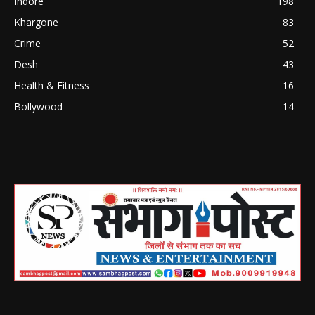
Indore
198
Khargone
83
Crime
52
Desh
43
Health & Fitness
16
Bollywood
14