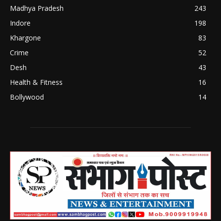
Madhya Pradesh
243
Indore
198
Khargone
83
Crime
52
Desh
43
Health & Fitness
16
Bollywood
14