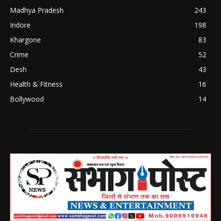
Madhya Pradesh
243
Indore
198
Khargone
83
Crime
52
Desh
43
Health & Fitness
16
Bollywood
14