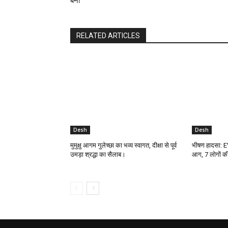
बना
RELATED ARTICLES
Desh
Desh
मुमुक्षु आगम गुलेच्छा का भव्य स्वागत, दीक्षा से पूर्व
भीषण हादसा: EV च
उमड़ा श्रद्धा का सैलाब।
आग, 7 लोगों क