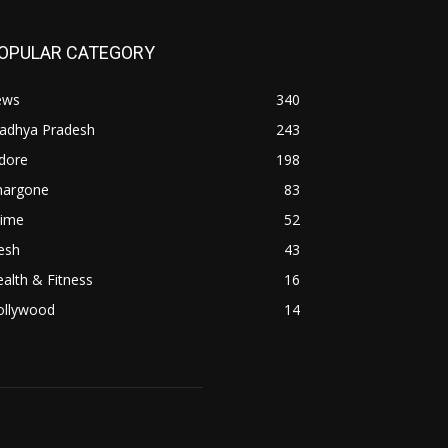
OPULAR CATEGORY
ews
340
adhya Pradesh
243
dore
198
hargone
83
rime
52
esh
43
alth & Fitness
16
ollywood
14