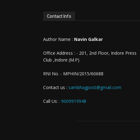
Contact Info
Author Name :
Navin Galkar
Office Address : - 201, 2nd Floor, Indore Press
Club ,Indore (M.P)
RNI No. - MPHIN/2015/60688
Contact us :
sambhagpost@gmail.com
Call Us:
: 9009919948