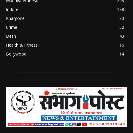
Madhya Pradesh
243
Indore
198
Khargone
83
Crime
52
Desh
43
Health & Fitness
16
Bollywood
14