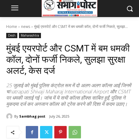
Home
news
मुंबई एयरपोर्ट और CSMT में बम धमकी कॉल, दोनों फर्जी निकले, सुलझा...
Desh
Maharashtra
मुंबई एयरपोर्ट और CSMT में बम धमकी
कॉल, दोनों फर्जी निकले, सुलझा सुरक्षा
अलर्ट, केस दर्ज
25 जुलाई को मुंबई पुलिस कंट्रोल रूम में दो अलग-अलग कॉल्स आईं जिनमें
चhatrapati Shivaji Maharaj International Airport और CSMT
पर धमकी जताई गई। जांच में ये सभी कॉल्स होॅक्स साबित हुईं, पुलिस ने
मुकदमा दर्ज कर अनजान कॉलर को ट्रेस करने की दिशा में कदम उठाए।
By
Sambhag post
July 26, 2025
223