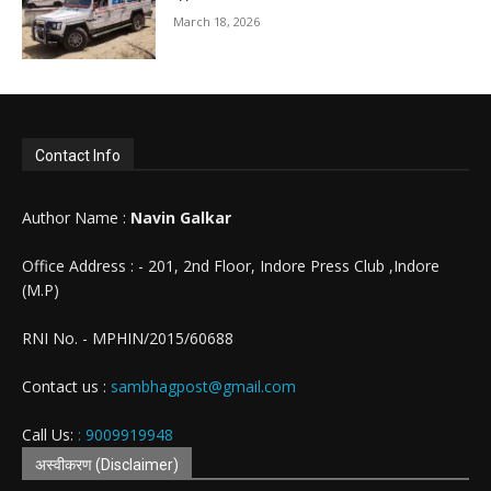
March 18, 2026
Contact Info
Author Name :
Navin Galkar
Office Address : - 201, 2nd Floor, Indore Press Club ,Indore
(M.P)
RNI No. - MPHIN/2015/60688
Contact us :
sambhagpost@gmail.com
Call Us:
: 9009919948
अस्वीकरण (Disclaimer)