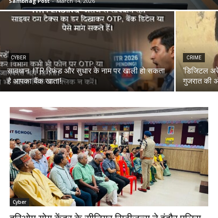
Sambhag Post
-
March 14, 2026
CYBER
CRIME
सावधान: ITR रिफंड और सुधार के नाम पर खाली हो सकता
‘डिजिटल अरे
है आपका बैंक खाता!
गुजरात की अंत
Cyber