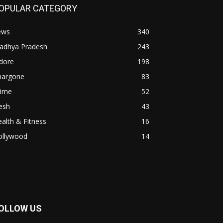
OPULAR CATEGORY
ews
340
adhya Pradesh
243
dore
198
hargone
83
rime
52
esh
43
alth & Fitness
16
ollywood
14
OLLOW US