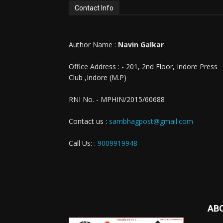
Contact Info
Author Name :
Navin Galkar
Office Address : - 201, 2nd Floor, Indore Press
Club ,Indore (M.P)
RNI No. - MPHIN/2015/60688
Contact us :
sambhagpost@gmail.com
Call Us:
: 9009919948
AB