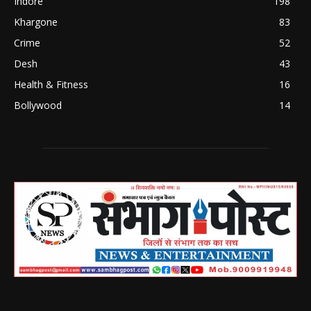
Indore
198
Khargone
83
Crime
52
Desh
43
Health & Fitness
16
Bollywood
14