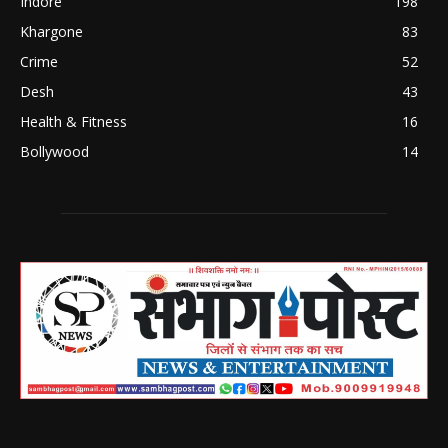
Indore
198
Khargone
83
Crime
52
Desh
43
Health & Fitness
16
Bollywood
14