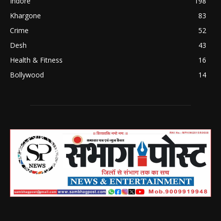
Indore
198
Khargone
83
Crime
52
Desh
43
Health & Fitness
16
Bollywood
14