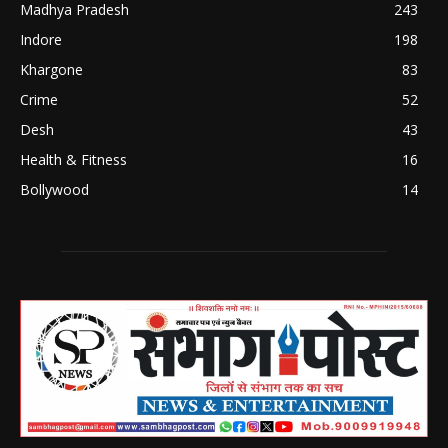
Madhya Pradesh
243
Indore
198
Khargone
83
Crime
52
Desh
43
Health & Fitness
16
Bollywood
14