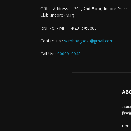
Office Address : - 201, 2nd Floor, Indore Press
Club ,Indore (M.P)
RNI No. - MPHIN/2015/60688
Contact us :
sambhagpost@gmail.com
Call Us:
: 9009919948
AB
सम्भाग
जिससे
Cont