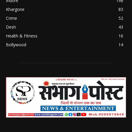
Indore
198
Khargone
83
Crime
52
Desh
43
Health & Fitness
16
Bollywood
14