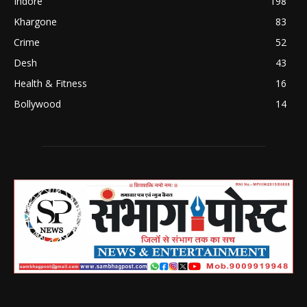
Indore
198
Khargone
83
Crime
52
Desh
43
Health & Fitness
16
Bollywood
14