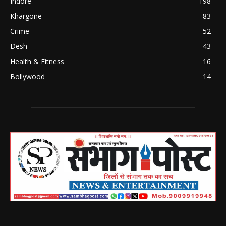
Indore
198
Khargone
83
Crime
52
Desh
43
Health & Fitness
16
Bollywood
14