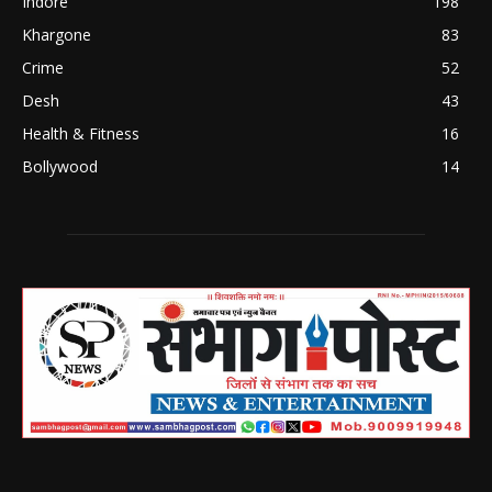
Indore
198
Khargone
83
Crime
52
Desh
43
Health & Fitness
16
Bollywood
14