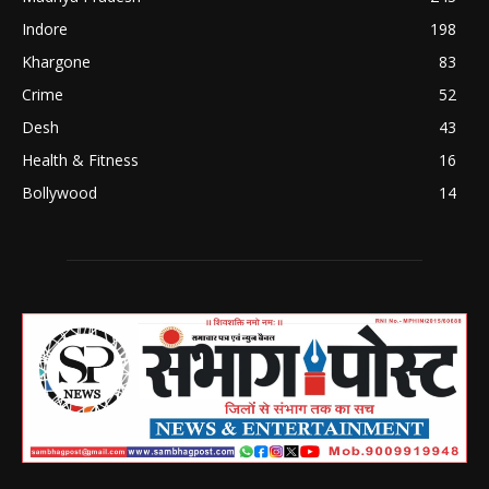
Indore
198
Khargone
83
Crime
52
Desh
43
Health & Fitness
16
Bollywood
14