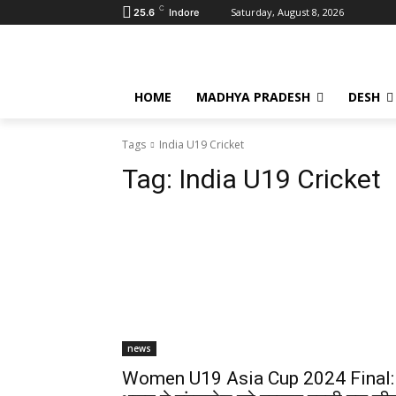
C
Saturday, August 8, 2026
25.6
Indore
HOME
MADHYA PRADESH
DESH
Tags
India U19 Cricket
Tag:
India U19 Cricket
news
Women U19 Asia Cup 2024 Final: