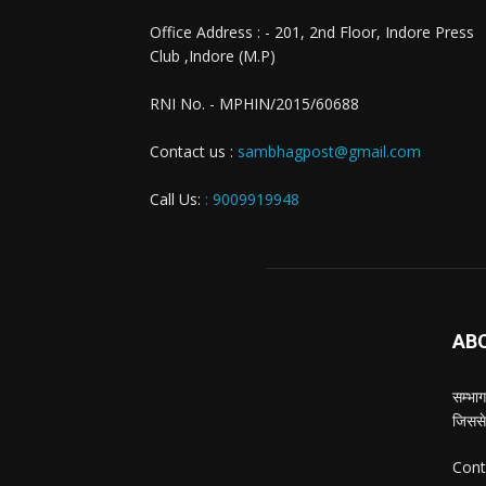
Office Address : - 201, 2nd Floor, Indore Press
Club ,Indore (M.P)
RNI No. - MPHIN/2015/60688
Contact us :
sambhagpost@gmail.com
Call Us:
: 9009919948
AB
सम्भाग
जिससे
Cont