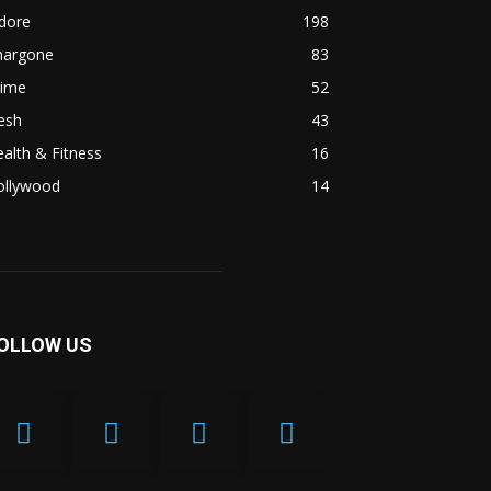
dore
198
hargone
83
rime
52
esh
43
alth & Fitness
16
ollywood
14
OLLOW US