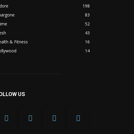
dore
198
hargone
83
rime
52
esh
43
alth & Fitness
16
ollywood
14
OLLOW US