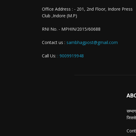
Office Address : - 201, 2nd Floor, Indore Press
Club ,Indore (M.P)
RNI No. - MPHIN/2015/60688
Contact us :
sambhagpost@gmail.com
Call Us:
: 9009919948
AB
सम्भाग
जिससे
Cont