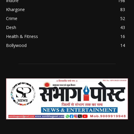
Indore
198
Khargone
83
Crime
52
Desh
43
Health & Fitness
16
Bollywood
14