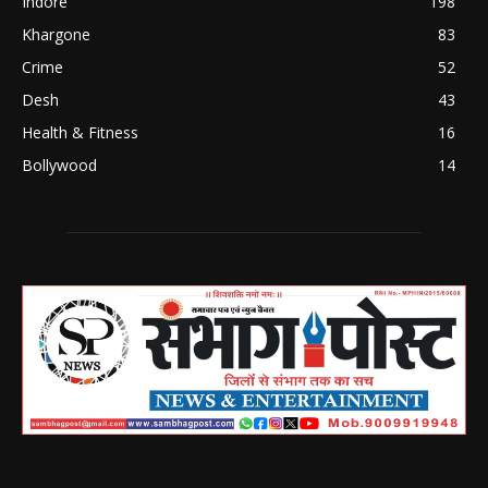
Indore
198
Khargone
83
Crime
52
Desh
43
Health & Fitness
16
Bollywood
14