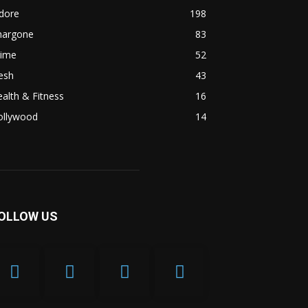
dore
198
hargone
83
rime
52
esh
43
alth & Fitness
16
ollywood
14
OLLOW US