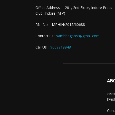
Office Address : - 201, 2nd Floor, Indore Press
Club ,Indore (M.P)
RNI No. - MPHIN/2015/60688
Contact us :
sambhagpost@gmail.com
Call Us:
: 9009919948
AB
सम्भाग
जिससे
Cont