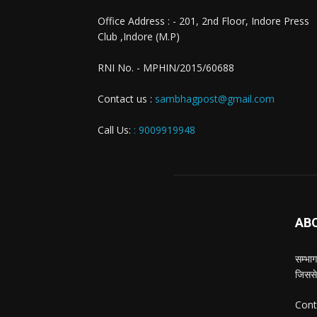
Office Address : - 201, 2nd Floor, Indore Press
Club ,Indore (M.P)
RNI No. - MPHIN/2015/60688
Contact us :
sambhagpost@gmail.com
Call Us:
: 9009919948
AB
सम्भाग
जिससे
Cont