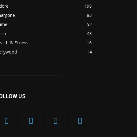
dore
198
hargone
83
rime
52
esh
43
alth & Fitness
16
ollywood
14
OLLOW US