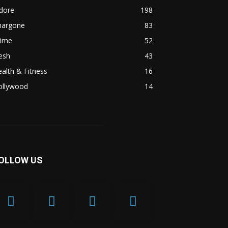
dore
198
hargone
83
rime
52
esh
43
alth & Fitness
16
ollywood
14
OLLOW US