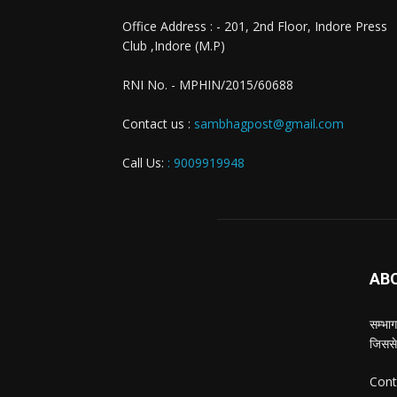
Office Address : - 201, 2nd Floor, Indore Press
Club ,Indore (M.P)
RNI No. - MPHIN/2015/60688
Contact us :
sambhagpost@gmail.com
Call Us:
: 9009919948
AB
सम्भाग
जिससे
Cont