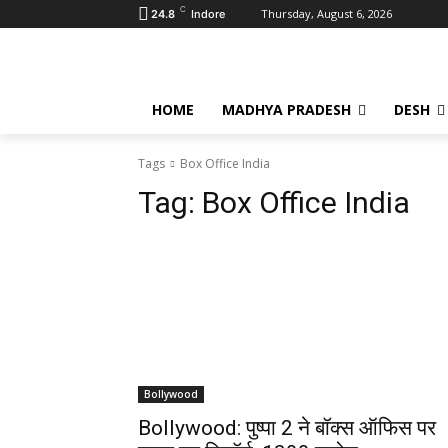
C
Thursday, August 6, 2026
24.8
Indore
HOME
MADHYA PRADESH
DESH
Tags
Box Office India
Tag:
Box Office India
Bollywood
Bollywood: पुष्पा 2 ने बॉक्स ऑफिस पर