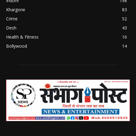
Indore
198
Khargone
83
Crime
52
Desh
43
Health & Fitness
16
Bollywood
14