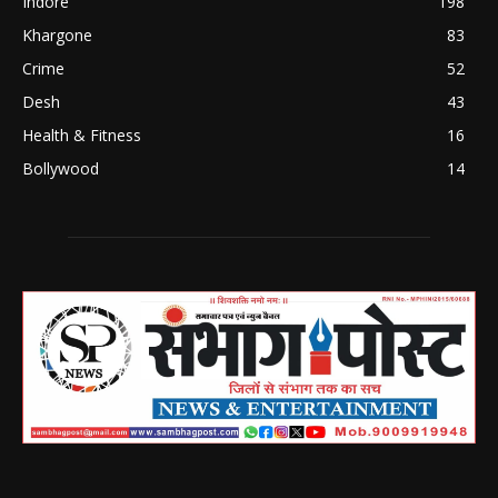
Indore
198
Khargone
83
Crime
52
Desh
43
Health & Fitness
16
Bollywood
14