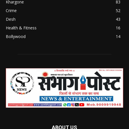
Khargone
83
Crime
52
Desh
43
Health & Fitness
16
Bollywood
14
ABOUT US