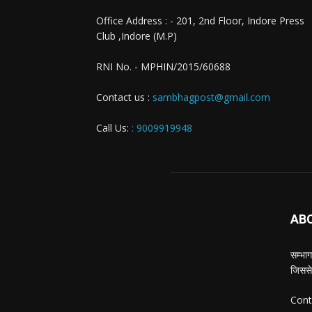
Office Address : - 201, 2nd Floor, Indore Press
Club ,Indore (M.P)
RNI No. - MPHIN/2015/60688
Contact us :
sambhagpost@gmail.com
Call Us:
: 9009919948
AB
सम्भाग
जिससे
Cont