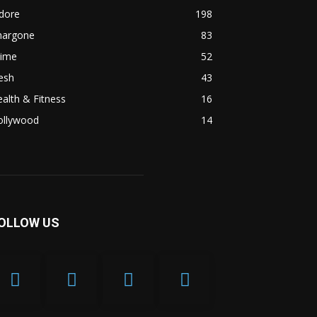
dore
198
hargone
83
rime
52
esh
43
alth & Fitness
16
ollywood
14
OLLOW US