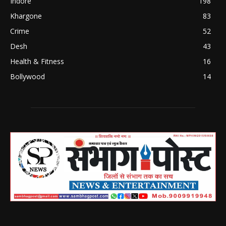
Indore
198
Khargone
83
Crime
52
Desh
43
Health & Fitness
16
Bollywood
14