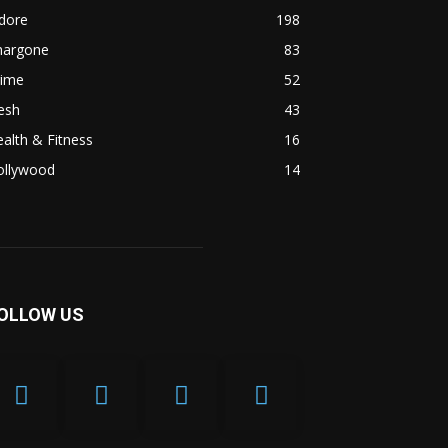
dore
198
hargone
83
rime
52
esh
43
alth & Fitness
16
ollywood
14
OLLOW US