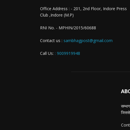
Office Address : - 201, 2nd Floor, Indore Press
Club ,Indore (M.P)
RNI No. - MPHIN/2015/60688
Contact us :
sambhagpost@gmail.com
Call Us:
: 9009919948
AB
सम्भाग
जिससे
Cont