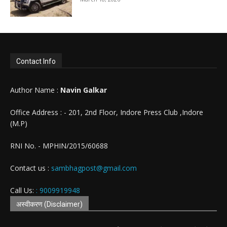
Contact Info
Author Name :
Navin Galkar
Office Address : - 201, 2nd Floor, Indore Press Club ,Indore
(M.P)
RNI No. - MPHIN/2015/60688
Contact us :
sambhagpost@gmail.com
Call Us:
: 9009919948
अस्वीकरण (Disclaimer)