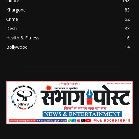
Indore
198
Khargone
83
Crime
52
Desh
43
Health & Fitness
16
Bollywood
14