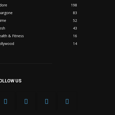
dore
198
hargone
83
rime
52
esh
43
alth & Fitness
16
ollywood
14
OLLOW US