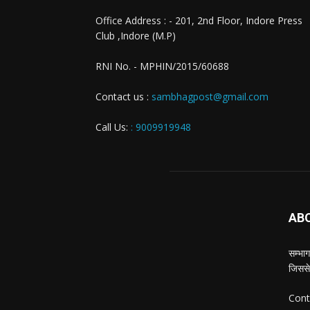
Office Address : - 201, 2nd Floor, Indore Press
Club ,Indore (M.P)
RNI No. - MPHIN/2015/60688
Contact us :
sambhagpost@gmail.com
Call Us:
: 9009919948
AB
सम्भाग
जिससे
Cont