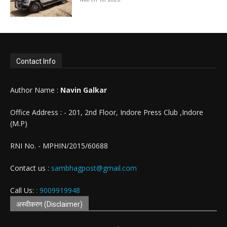
Contact Info
Author Name :
Navin Galkar
Office Address : - 201, 2nd Floor, Indore Press Club ,Indore
(M.P)
RNI No. - MPHIN/2015/60688
Contact us :
sambhagpost@gmail.com
Call Us:
: 9009919948
अस्वीकरण (Disclaimer)