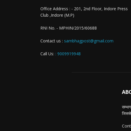
Office Address : - 201, 2nd Floor, Indore Press
Club ,Indore (M.P)
RNI No. - MPHIN/2015/60688
Contact us :
sambhagpost@gmail.com
Call Us:
: 9009919948
AB
सम्भाग
जिससे
Cont