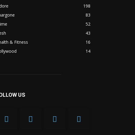
dore
198
hargone
83
rime
52
esh
43
alth & Fitness
16
ollywood
14
OLLOW US