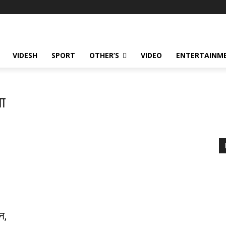
VIDESH
SPORT
OTHER’S
VIDEO
ENTERTAINME
या
न,