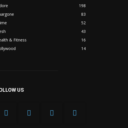
dore
198
hargone
83
rime
52
esh
43
alth & Fitness
16
ollywood
14
OLLOW US