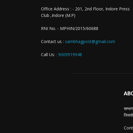
Office Address : - 201, 2nd Floor, Indore Press
Club ,Indore (M.P)
RNI No. - MPHIN/2015/60688
Contact us :
sambhagpost@gmail.com
Call Us:
: 9009919948
AB
सम्भाग
जिससे
Cont