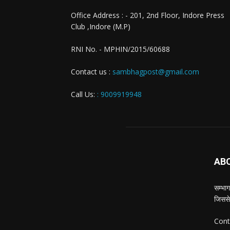
Office Address : - 201, 2nd Floor, Indore Press
Club ,Indore (M.P)
RNI No. - MPHIN/2015/60688
Contact us :
sambhagpost@gmail.com
Call Us:
: 9009919948
AB
सम्भाग
जिससे
Cont