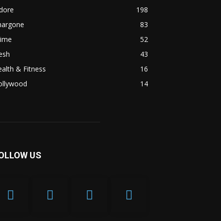
dore
198
hargone
83
rime
52
esh
43
alth & Fitness
16
ollywood
14
OLLOW US