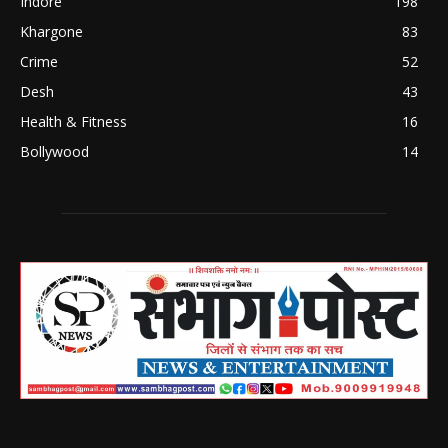
Indore
198
Khargone
83
Crime
52
Desh
43
Health & Fitness
16
Bollywood
14