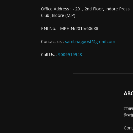
Office Address : - 201, 2nd Floor, Indore Press
Club ,Indore (M.P)
RNI No. - MPHIN/2015/60688
Contact us :
sambhagpost@gmail.com
Call Us:
: 9009919948
AB
सम्भाग
जिससे
Cont