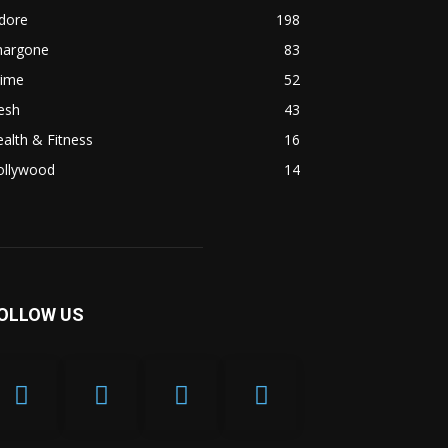
dore
198
hargone
83
rime
52
esh
43
alth & Fitness
16
ollywood
14
OLLOW US