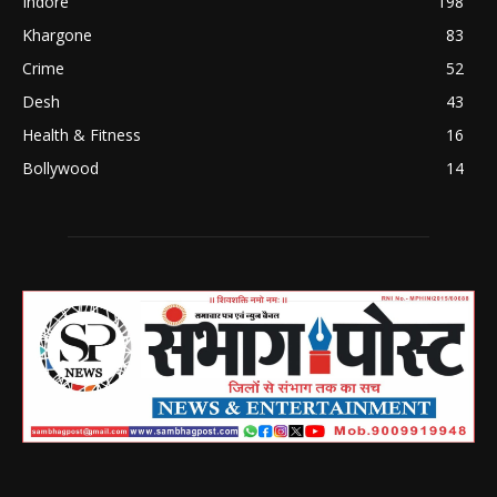
Indore
198
Khargone
83
Crime
52
Desh
43
Health & Fitness
16
Bollywood
14