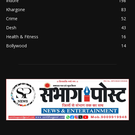
Indore
198
Khargone
83
Crime
52
Desh
43
Health & Fitness
16
Bollywood
14