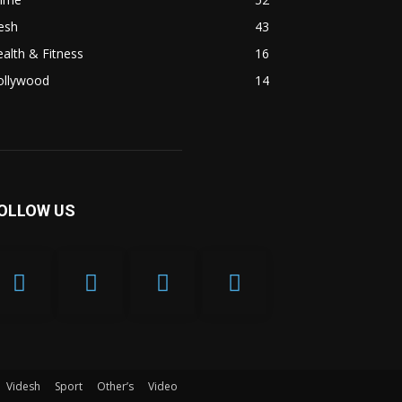
esh
43
alth & Fitness
16
ollywood
14
OLLOW US
Videsh
Sport
Other’s
Video