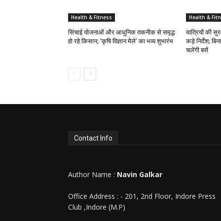
Health & Fitness
Health & Fit
सिंचाई योजनाओं और आधुनिक तकनीक से समृद्ध
यात्रियों की सुर
हो रहे किसान; ‘कृषि विज्ञान मेले’ का भव्य शुभारंभ
कड़े निर्देश; ब
चलेंगी बसें
Contact Info
Author Name :
Navin Galkar
Office Address : - 201, 2nd Floor, Indore Press
Club ,Indore (M.P)