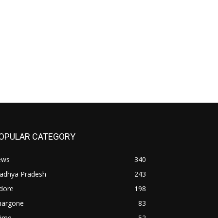
OPULAR CATEGORY
ews
340
adhya Pradesh
243
dore
198
hargone
83
rime
52