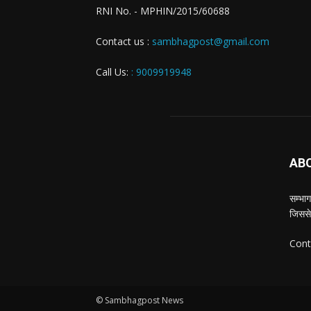
RNI No. - MPHIN/2015/60688
Contact us :
sambhagpost@gmail.com
Call Us:
: 9009919948
AB
सम्भाग
जिससे
Cont
© Sambhagpost News