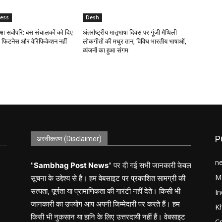
ness
Desh
क्षा सर्वोपरि: बस संचालकों को दिए
अंतर्राष्ट्रीय मातृभाषा दिवस पर गूंजी मैथिली
िना फिटनेस और वेरिफिकेशन नहीं
लोकगीतों की मधुर तान, विविध भारतीय भाषाओं,
व्यंजनों का हुआ संगम
P
अस्वीकरण (Disclaimer)
n
"
Sambhag Post News
" पर दी गई सभी जानकारी केवल
M
सूचना के उद्देश्य से है। हम वेबसाइट पर प्रकाशित सामग्री की
सत्यता, पूर्णता या प्रामाणिकता की गारंटी नहीं देते। किसी भी
In
जानकारी का उपयोग आप अपनी जिम्मेदारी पर करते हैं। हम
K
किसी भी नुकसान या हानि के लिए उत्तरदायी नहीं हैं। वेबसाइट
C