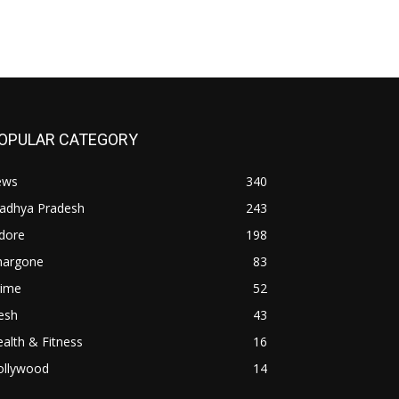
OPULAR CATEGORY
ews
340
adhya Pradesh
243
dore
198
hargone
83
rime
52
esh
43
alth & Fitness
16
ollywood
14