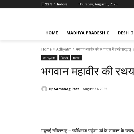
C
Thursday, August 6, 2026
22.9
Indore
HOME
MADHYA PRADESH
DESH
Home
Adhyatm
भगवान महावीर की रथयात्रा में उमड़े श्रद्धालु 
Adhyatm
Desh
news
भगवान महावीर की रथयात्र
By
Sambhag Post
August 31, 2025
Share
मदुराई तमिलनाडु – पर्वाधिराज पर्युषण पर्व के समापन के उपलक