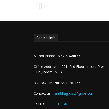
Contact Info
Author Name :
Navin Galkar
Office Address : - 201, 2nd Floor, Indore Press
Club ,Indore (M.P)
RNI No. - MPHIN/2015/60688
Contact us :
sambhagpost@gmail.com
Call Us:
: 9009919948