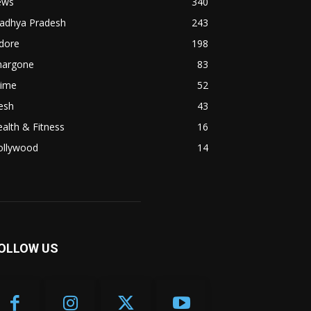
ews
340
adhya Pradesh
243
dore
198
hargone
83
rime
52
esh
43
alth & Fitness
16
ollywood
14
OLLOW US