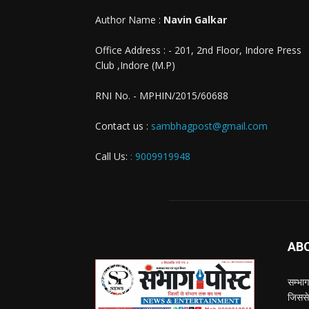
Author Name :
Navin Galkar
Office Address : - 201, 2nd Floor, Indore Press
Club ,Indore (M.P)
RNI No. - MPHIN/2015/60688
Contact us :
sambhagpost@gmail.com
Call Us:
: 9009919948
AB
सम्भाग
जिससे